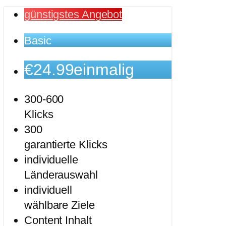
günstigstes Angebot
Basic
€
24
.99
einmalig
300-600
Klicks
300
garantierte Klicks
individuelle
Länderauswahl
individuell
wählbare Ziele
Content Inhalt