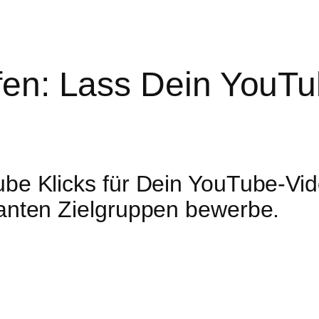
evanten Inhalten spielend tausende der richti
fen: Lass Dein YouTub
ube Klicks für Dein YouTube-Vid
vanten Zielgruppen bewerbe.